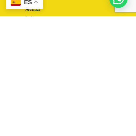
Francés
ES
Alemán
Italiano
Todas las edades
Adultos
Jóvenes
Niños
Idiomas en empresas
Business English