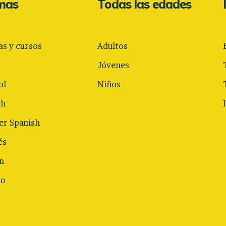
omas
Todas las edades
as y cursos
Adultos
Jóvenes
ol
Niños
sh
r Spanish
és
n
no