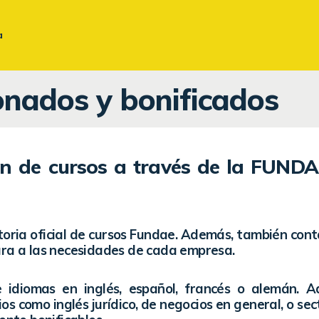
BUSINESS ENGLISH
a
TRIPARTITA – FUNDAE
onados y bonificados
TRADUCCIONES Y
REVISIONES
n de cursos a través de la FUNDA
INGLÉS JURÍDICO
ria oficial de cursos Fundae. Además, también con
ara a las necesidades de cada empresa.
 idiomas en inglés, español, francés o alemán. A
os como inglés jurídico, de negocios en general, o sec