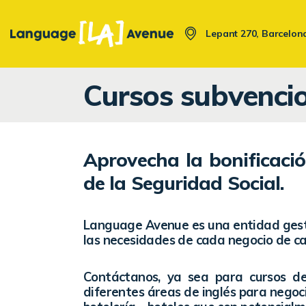
Saltar
Saltar
al
a
Lepant 270, Barcelon
contenido
la
navegación
Cursos subvenci
Aprovecha la bonificació
de la Seguridad Social.
Language Avenue es una entidad gesto
las necesidades de cada negocio de c
Contáctanos, ya sea para cursos de
diferentes áreas de inglés para negoci