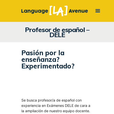
Saltar
Saltar
al
a
contenido
la
navegación
Profesor de español –
DELE
BUSINESS ENGLISH
TRIPARTITA – FUNDAE
Pasión por la
TRADUCCIONES Y
enseñanza?
REVISIONES
Experimentado?
INGLÉS JURÍDICO
Se busca profesor/a de español con
experiencia en Exámenes DELE de cara a
la ampliación de nuestro equipo docente.