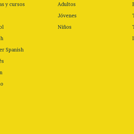
as y cursos
Adultos
Jóvenes
ol
Niños
sh
r Spanish
és
n
no