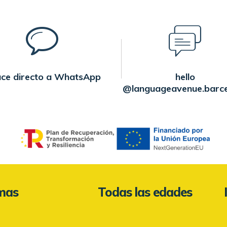
ace directo a WhatsApp
hello
@languageavenue.barc
omas
Todas las edades