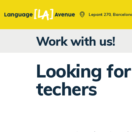
Saltar
Saltar
al
a
Lepant 270, Barcelon
contenido
la
navegación
Work with us!
Looking for
techers