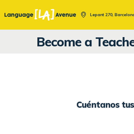
Saltar
Saltar
al
a
Lepant 270, Barcelon
contenido
la
navegación
Become a Teache
Cuéntanos tus