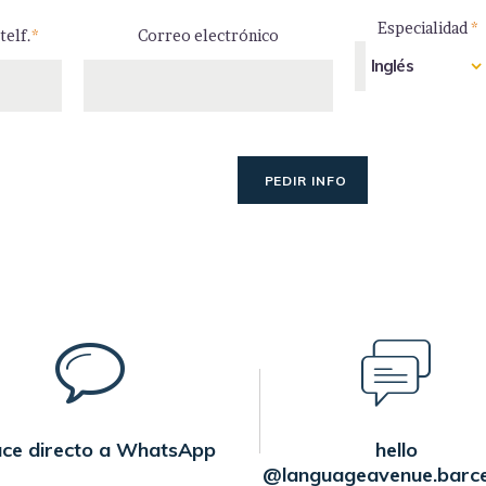
Especialidad
*
telf.
*
Correo electrónico
ace directo a WhatsApp
hello
@languageavenue.barc