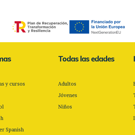
omas
Todas las edades
as y cursos
Adultos
Jóvenes
ol
Niños
sh
r Spanish