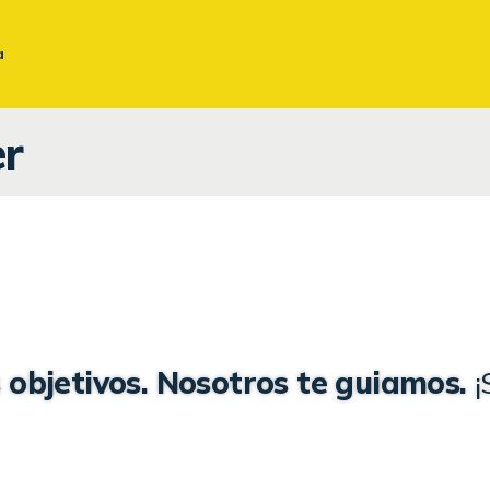
BUSINESS ENGLISH
a
TRIPARTITA – FUNDAE
r
TRADUCCIONES Y
REVISIONES
INGLÉS JURÍDICO
 objetivos. Nosotros te guiamos.
¡