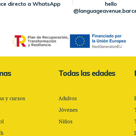
ace directo a WhatsApp
hello
@languageavenue.barc
omas
Todas las edades
as y cursos
Adultos
Jóvenes
ol
Niños
sh