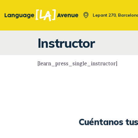
Saltar
Saltar
al
a
Lepant 270, Barcelon
contenido
la
navegación
Instructor
[learn_press_single_instructor]
Cuéntanos tus