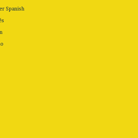
r Spanish
és
n
no