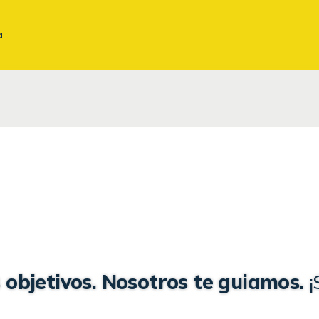
BUSINESS ENGLISH
a
TRIPARTITA – FUNDAE
TRADUCCIONES Y
REVISIONES
INGLÉS JURÍDICO
 objetivos. Nosotros te guiamos.
¡