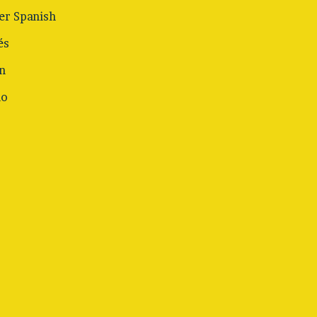
r Spanish
és
n
no