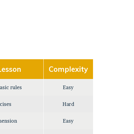
 Lesson
Complexity
asic rules
Easy
cises
Hard
hension
Easy