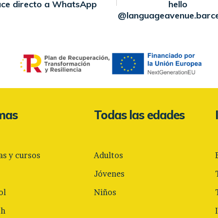
ace directo a WhatsApp
hello
@languageavenue.barc
omas
Todas las edades
as y cursos
Adultos
Jóvenes
ol
Niños
sh