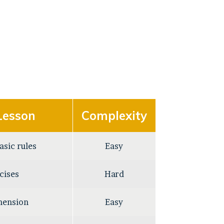
 Lesson
Complexity
asic rules
Easy
cises
Hard
hension
Easy