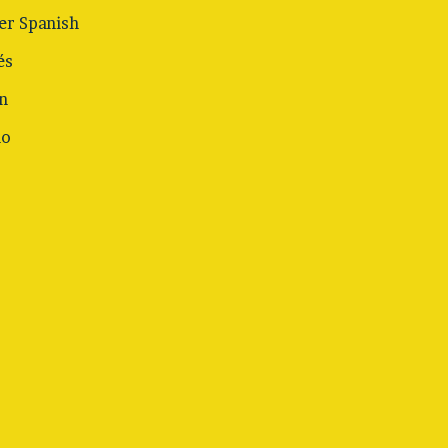
r Spanish
és
n
no