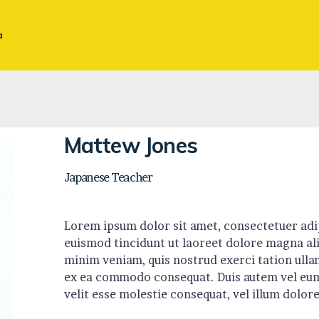
BUSINESS ENGLISH
a
TRIPARTITA – FUNDAE
TRADUCCIONES Y
REVISIONES
Mattew Jones
INGLÉS JURÍDICO
Japanese Teacher
Lorem ipsum dolor sit amet, consectetuer adi
euismod tincidunt ut laoreet dolore magna ali
minim veniam, quis nostrud exerci tation ullam
ex ea commodo consequat. Duis autem vel eum 
velit esse molestie consequat, vel illum dolore