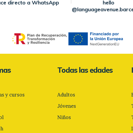
ace directo a WhatsApp
hello
@languageavenue.barc
omas
Todas las edades
as y cursos
Adultos
Jóvenes
ol
Niños
sh